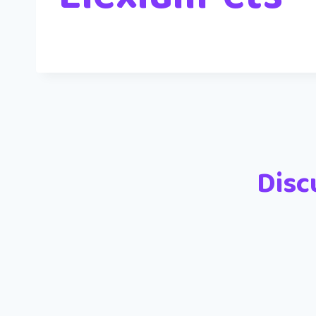
Disc
Nom
*