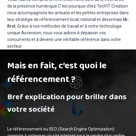
de la présence numérique.C’est pourquoi chez Tech’IT Creation
nous accompagnons les artisans et les petites entreprises dans
leur stratégie de référencement local, national et désormais
IA-
first
. Grâce à nos méthodes de travail et à notre technologie
unique Ascension, nous vous aidons à dépasser vos
concurrents et à devenir une véritable référence dans votre
secteur.
Mais en fait, c’est quoi le
référencement ?
Bref explication pour briller dans
votre société
Le référencement ou SEO (Search Engine Optimization)
consiste à optimiser un site internet pour le rendre plus visible