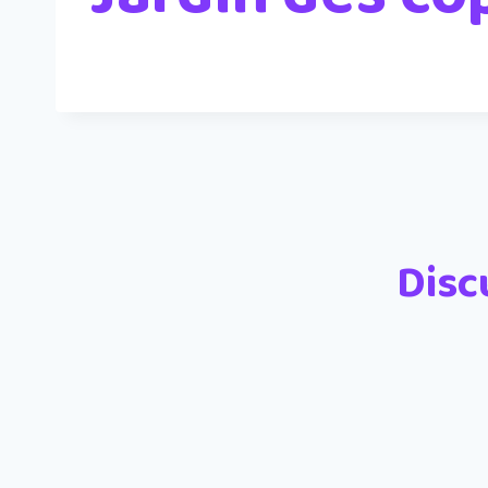
Disc
Nom
*