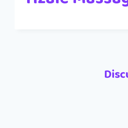
Disc
Nom
*