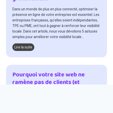
e
r
Dans un monde de plus en plus connecté, optimiser la
s
présence en ligne de votre entreprise est essentiel. Les
o
entreprises françaises, qu’elles soient indépendantes,
n
TPE ou PME, ont tout à gagner à renforcer leur visibilité
e
locale. Dans cet article, nous vous dévoilons 5 astuces
n
simples pour améliorer votre visibilité locale…
t
r
5
Lire la suite
e
a
p
s
r
t
i
u
Pourquoi votre site web ne
s
c
e
ramène pas de clients (et
e
d
s
comment y remédier)
e
s
b
i
â
Vous vous demandez pourquoi votre site web ne
m
t
ramène pas de clients et comment y remédier ? De
p
i
nombreux facteurs peuvent influencer l’efficacité d’un