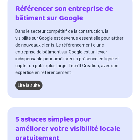
d
Référencer son entreprise de
a
bâtiment sur Google
n
s
l
Dans le secteur compétitif de la construction, la
e
visibilité sur Google est devenue essentielle pour attirer
m
de nouveaux clients. Le référencement d’une
o
entreprise de bâtiment sur Google est un levier
n
indispensable pour améliorer sa présence en ligne et
d
capter un public plus large. Tech’It Creation, avec son
e
expertise en référencement…
d
u
R
Lire la suite
b
é
â
f
t
é
i
r
5 astuces simples pour
m
e
améliorer votre visibilité locale
e
n
n
c
gratuitement
t