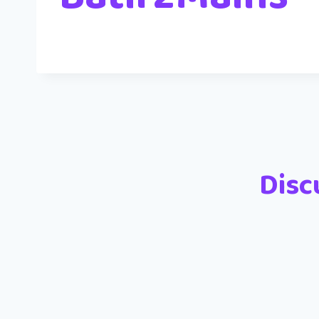
Disc
Nom
*