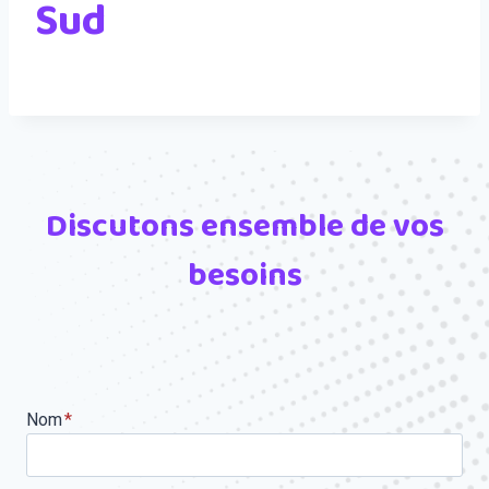
Sud
Discutons ensemble de vos
besoins
Nom
*